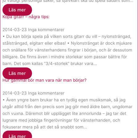
ju väldigt personliga saker, så självklart ska du spela sådant som...
Läs mer
Köpa gitarr – några tips:
2014-03-23
Inga kommentarer
• Du kan börja spela på vilken sorts gitarr du vill – nylonsträngad,
stålsträngad, elgitarr eller elbas! • Nylonsträngat är dock mjukare
och snällare för vänsterhandens fingrar i början, och är dessutom
billigare. De finns även i mindre storlekar som passar bättre för
barn. Det som kallas ”3/4-storlek” brukar vara...
Läs mer
Hur gammal bör man vara när man börjar?
2014-03-23
Inga kommentarer
• Även yngre barn brukar ha en tydlig egen musiksmak, så jag
utgår alltid från den precis som jag gör med äldre barn, ungdomar
och vuxna. Däremot blir upplägget lite annorlunda – jag tar det
lugnare med jobbiga fingerövningar för vänsterhanden, och
fokuserar mera på att det så snabbt som...
Läs mer