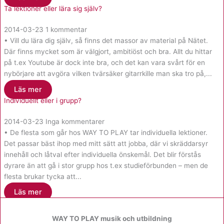
Ta lektioner eller lära sig själv?
2014-03-23
1 kommentar
• Vill du lära dig själv, så finns det massor av material på Nätet.
Där finns mycket som är välgjort, ambitiöst och bra. Allt du hittar
på t.ex Youtube är dock inte bra, och det kan vara svårt för en
nybörjare att avgöra vilken tvärsäker gitarrkille man ska tro på,...
Läs mer
Individuellt eller i grupp?
2014-03-23
Inga kommentarer
• De flesta som går hos WAY TO PLAY tar individuella lektioner.
Det passar bäst ihop med mitt sätt att jobba, där vi skräddarsyr
innehåll och låtval efter individuella önskemål. Det blir förstås
dyrare än att gå i stor grupp hos t.ex studieförbunden – men de
flesta brukar tycka att...
Läs mer
WAY TO PLAY musik och utbildning