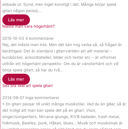
ebbade ut. Synd, men inget konstigt i det. Många börjar spela
gitarr någon period,...
Läs mer
Måste man vara högerhänt?
2015-10-03
4 kommentarer
Nej, det måste man inte. Men det kan nog verka så, så frågan är
berättigad. Det är standard i gitarrvärlden att allt material –
kursböcker, ackordtabeller, bilder och texter etc – är utformat
utifrån ett högerhänt perspektiv. Om du är vänsterhänt och vill
börja spela gitarr, så har du två...
Läs mer
Sex bra skäl att spela gitarr
2014-08-01
Inga kommentarer
• En gitarr passar till unikt många musikstilar. Vad du än gillar, så är
det troligt att man kan spela det på en gitarr. Visor,
singer/songwriters, Nirvana-grunge, R’n’B-ballader, trash metal,
folkmusik, Beatles, punk, Håkan, blues… Musik och musiksmak är