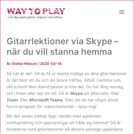
Hoppa
till
innehåll
- Lär dig spela gitarr, elgitarr och elbas.
Gitarrlektioner via Skype –
när du vill stanna hemma
Av
Stefan Nilsson
/
2020-03-16
Så här är det: Vill du få ut mesta möjliga av dina gitarrlektioner
är det bäst att du och din lärare träffas. Alltså i samma rum,
old school! Men ibland passar ju inte det. Du har lång resväg,
ont i foten eller tajt om tid. Då är
Skype
ett alternativ. Eller
Zoom
. Eller
Microsoft Teams
. Eller om du har något annat
favvo-program för videochattande – tipsa mig!
Blir det sedan jobbigt läge i landet med epidemier,
smittspridning och uppmaningar att hålla sig hemma? Då är
fördelarna med gitarrlektioner på distans plötsligt uppenbara.