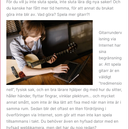
För du vill ju inte sluta spela, inte sluta lära dig nya saker! Och
du kanske har fått mer tid hemma, för att annat du brukat
göra inte blir av. Vad göra? Spela mer gitarr?!
Gitarrunderv
isning via
Internet har
sina
begränsning
ar. Att spela
gitarr är en
väldigt
”tredimensio
nell”, fysisk sak, och en bra lärare hjälper dig med hur du sitter,
håller händer, flyttar fingrar, vinklar plektrum… och mycket
annat smått, som inte är lika lätt att fixa med när man inte är i
samma rum. Sedan blir det oftast en liten fördröjning i
överföringen via Internet, som gör att man inte kan spela
tillsammans i takt. Du behöver även en hyfsad dator med en
hyfsad webbkamera, men det har du nog redan?